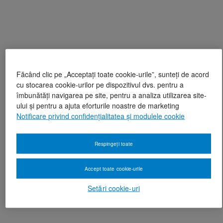
Făcând clic pe „Acceptați toate cookie-urile”, sunteți de acord
cu stocarea cookie-urilor pe dispozitivul dvs. pentru a
îmbunătăți navigarea pe site, pentru a analiza utilizarea site-
ului și pentru a ajuta eforturile noastre de marketing
Notificare privind confidențialitatea și modulele cookie
Respingeți toate
Accept toate cookie-urile
Setări cookie-uri