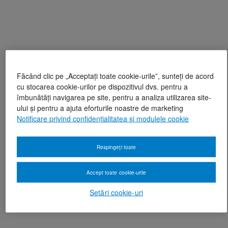
Făcând clic pe „Acceptați toate cookie-urile”, sunteți de acord
cu stocarea cookie-urilor pe dispozitivul dvs. pentru a
îmbunătăți navigarea pe site, pentru a analiza utilizarea site-
ului și pentru a ajuta eforturile noastre de marketing
Notificare privind confidențialitatea și modulele cookie
Respingeți toate
Accept toate cookie-urile
Setări cookie-uri