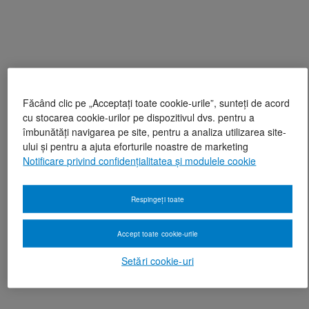
Făcând clic pe „Acceptați toate cookie-urile”, sunteți de acord
cu stocarea cookie-urilor pe dispozitivul dvs. pentru a
îmbunătăți navigarea pe site, pentru a analiza utilizarea site-
ului și pentru a ajuta eforturile noastre de marketing
Notificare privind confidențialitatea și modulele cookie
Respingeți toate
Accept toate cookie-urile
Setări cookie-uri