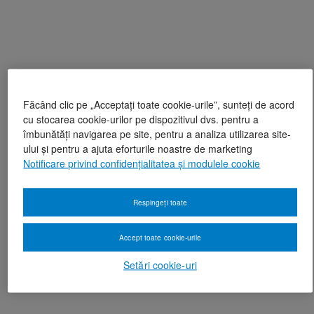
Făcând clic pe „Acceptați toate cookie-urile”, sunteți de acord
cu stocarea cookie-urilor pe dispozitivul dvs. pentru a
îmbunătăți navigarea pe site, pentru a analiza utilizarea site-
ului și pentru a ajuta eforturile noastre de marketing
Notificare privind confidențialitatea și modulele cookie
Respingeți toate
Accept toate cookie-urile
Setări cookie-uri