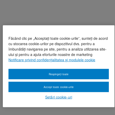
Făcând clic pe „Acceptați toate cookie-urile”, sunteți de acord
cu stocarea cookie-urilor pe dispozitivul dvs. pentru a
îmbunătăți navigarea pe site, pentru a analiza utilizarea site-
ului și pentru a ajuta eforturile noastre de marketing
Notificare privind confidențialitatea și modulele cookie
Respingeți toate
Accept toate cookie-urile
Setări cookie-uri