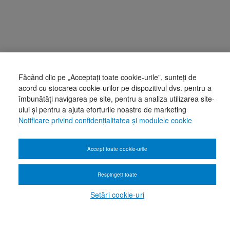
Făcând clic pe „Acceptați toate cookie-urile”, sunteți de
acord cu stocarea cookie-urilor pe dispozitivul dvs. pentru a
îmbunătăți navigarea pe site, pentru a analiza utilizarea site-
ului și pentru a ajuta eforturile noastre de marketing
Notificare privind confidențialitatea și modulele cookie
Accept toate cookie-urile
Respingeți toate
Setări cookie-uri