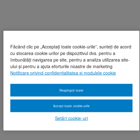
Făcând clic pe „Acceptați toate cookie-urile”, sunteți de acord
cu stocarea cookie-urilor pe dispozitivul dvs. pentru a
îmbunătăți navigarea pe site, pentru a analiza utilizarea site-
ului și pentru a ajuta eforturile noastre de marketing
Notificare privind confidențialitatea și modulele cookie
Respingeți toate
Accept toate cookie-urile
Setări cookie-uri