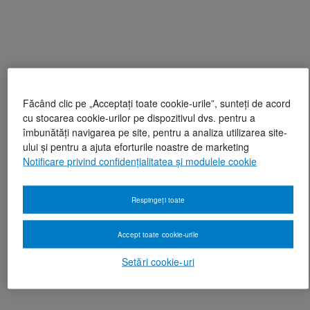
Făcând clic pe „Acceptați toate cookie-urile”, sunteți de acord
cu stocarea cookie-urilor pe dispozitivul dvs. pentru a
îmbunătăți navigarea pe site, pentru a analiza utilizarea site-
ului și pentru a ajuta eforturile noastre de marketing
Notificare privind confidențialitatea și modulele cookie
Respingeți toate
Accept toate cookie-urile
Setări cookie-uri