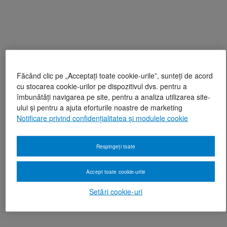
Făcând clic pe „Acceptați toate cookie-urile”, sunteți de acord
cu stocarea cookie-urilor pe dispozitivul dvs. pentru a
îmbunătăți navigarea pe site, pentru a analiza utilizarea site-
ului și pentru a ajuta eforturile noastre de marketing
Notificare privind confidențialitatea și modulele cookie
Respingeți toate
Accept toate cookie-urile
Setări cookie-uri