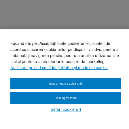
Făcând clic pe „Acceptați toate cookie-urile”, sunteți de
acord cu stocarea cookie-urilor pe dispozitivul dvs. pentru a
îmbunătăți navigarea pe site, pentru a analiza utilizarea site-
ului și pentru a ajuta eforturile noastre de marketing
Notificare privind confidențialitatea și modulele cookie
Accept toate cookie-urile
Respingeți toate
Setări cookie-uri