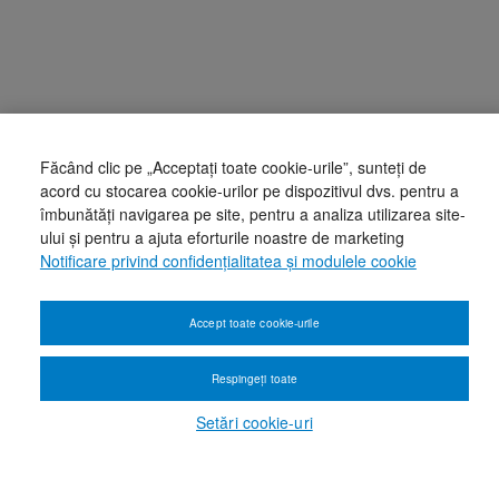
Făcând clic pe „Acceptați toate cookie-urile”, sunteți de
acord cu stocarea cookie-urilor pe dispozitivul dvs. pentru a
îmbunătăți navigarea pe site, pentru a analiza utilizarea site-
ului și pentru a ajuta eforturile noastre de marketing
Notificare privind confidențialitatea și modulele cookie
Accept toate cookie-urile
Respingeți toate
Setări cookie-uri