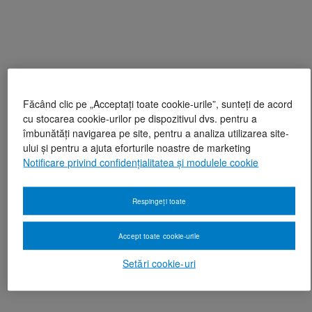
Făcând clic pe „Acceptați toate cookie-urile”, sunteți de acord
cu stocarea cookie-urilor pe dispozitivul dvs. pentru a
îmbunătăți navigarea pe site, pentru a analiza utilizarea site-
ului și pentru a ajuta eforturile noastre de marketing
Notificare privind confidențialitatea și modulele cookie
Respingeți toate
Accept toate cookie-urile
Setări cookie-uri