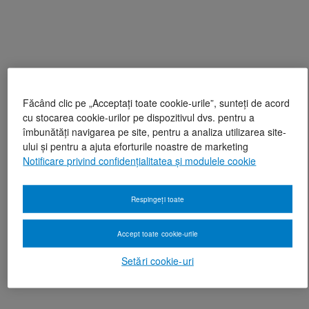
Făcând clic pe „Acceptați toate cookie-urile”, sunteți de acord
cu stocarea cookie-urilor pe dispozitivul dvs. pentru a
îmbunătăți navigarea pe site, pentru a analiza utilizarea site-
ului și pentru a ajuta eforturile noastre de marketing
Notificare privind confidențialitatea și modulele cookie
Respingeți toate
Accept toate cookie-urile
Setări cookie-uri