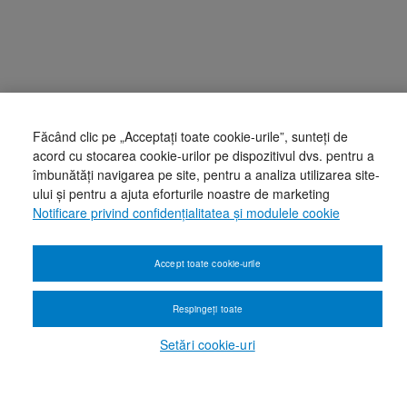
Făcând clic pe „Acceptați toate cookie-urile”, sunteți de
acord cu stocarea cookie-urilor pe dispozitivul dvs. pentru a
îmbunătăți navigarea pe site, pentru a analiza utilizarea site-
ului și pentru a ajuta eforturile noastre de marketing
Notificare privind confidențialitatea și modulele cookie
Accept toate cookie-urile
Respingeți toate
Setări cookie-uri