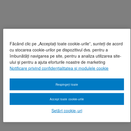
Făcând clic pe „Acceptați toate cookie-urile”, sunteți de acord
cu stocarea cookie-urilor pe dispozitivul dvs. pentru a
îmbunătăți navigarea pe site, pentru a analiza utilizarea site-
ului și pentru a ajuta eforturile noastre de marketing
Notificare privind confidențialitatea și modulele cookie
Respingeți toate
Accept toate cookie-urile
Setări cookie-uri