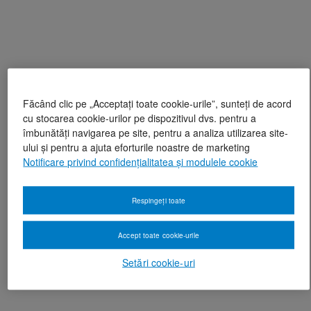
Făcând clic pe „Acceptați toate cookie-urile”, sunteți de acord
cu stocarea cookie-urilor pe dispozitivul dvs. pentru a
îmbunătăți navigarea pe site, pentru a analiza utilizarea site-
ului și pentru a ajuta eforturile noastre de marketing
Notificare privind confidențialitatea și modulele cookie
Respingeți toate
Accept toate cookie-urile
Setări cookie-uri