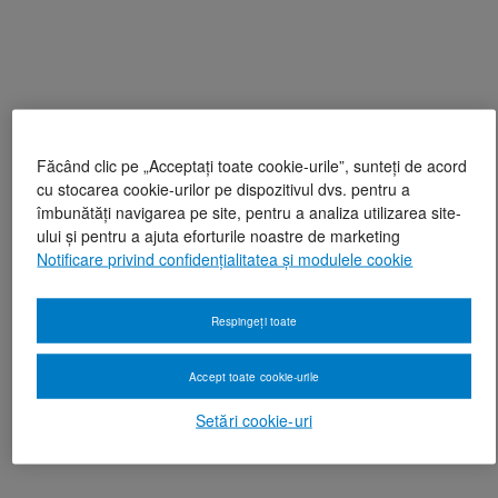
Făcând clic pe „Acceptați toate cookie-urile”, sunteți de acord
cu stocarea cookie-urilor pe dispozitivul dvs. pentru a
îmbunătăți navigarea pe site, pentru a analiza utilizarea site-
ului și pentru a ajuta eforturile noastre de marketing
Notificare privind confidențialitatea și modulele cookie
Respingeți toate
Accept toate cookie-urile
Setări cookie-uri