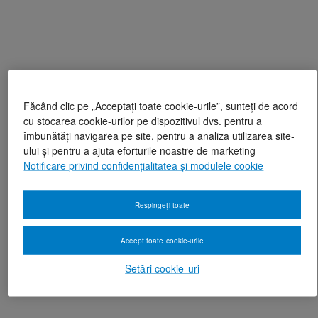
Făcând clic pe „Acceptați toate cookie-urile”, sunteți de acord
cu stocarea cookie-urilor pe dispozitivul dvs. pentru a
îmbunătăți navigarea pe site, pentru a analiza utilizarea site-
ului și pentru a ajuta eforturile noastre de marketing
Notificare privind confidențialitatea și modulele cookie
Respingeți toate
Accept toate cookie-urile
Setări cookie-uri