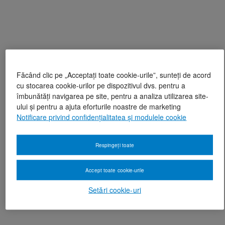
Făcând clic pe „Acceptați toate cookie-urile”, sunteți de acord
cu stocarea cookie-urilor pe dispozitivul dvs. pentru a
îmbunătăți navigarea pe site, pentru a analiza utilizarea site-
ului și pentru a ajuta eforturile noastre de marketing
Notificare privind confidențialitatea și modulele cookie
Respingeți toate
Accept toate cookie-urile
Setări cookie-uri