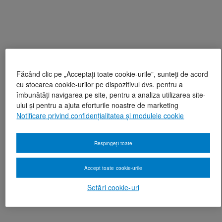
Făcând clic pe „Acceptați toate cookie-urile”, sunteți de acord
cu stocarea cookie-urilor pe dispozitivul dvs. pentru a
îmbunătăți navigarea pe site, pentru a analiza utilizarea site-
ului și pentru a ajuta eforturile noastre de marketing
Notificare privind confidențialitatea și modulele cookie
Respingeți toate
Accept toate cookie-urile
Setări cookie-uri