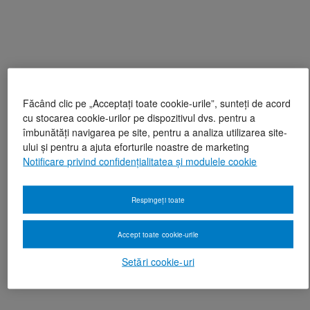
Făcând clic pe „Acceptați toate cookie-urile”, sunteți de acord
cu stocarea cookie-urilor pe dispozitivul dvs. pentru a
îmbunătăți navigarea pe site, pentru a analiza utilizarea site-
ului și pentru a ajuta eforturile noastre de marketing
Notificare privind confidențialitatea și modulele cookie
Respingeți toate
Accept toate cookie-urile
Setări cookie-uri