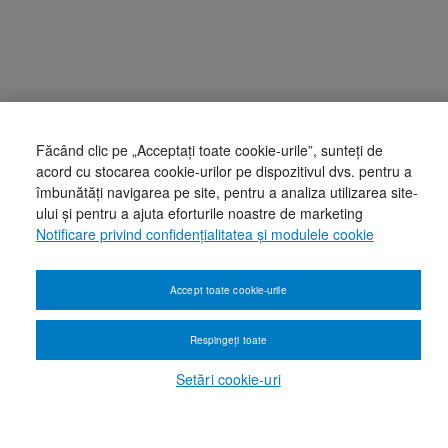
Făcând clic pe „Acceptați toate cookie-urile”, sunteți de
acord cu stocarea cookie-urilor pe dispozitivul dvs. pentru a
îmbunătăți navigarea pe site, pentru a analiza utilizarea site-
ului și pentru a ajuta eforturile noastre de marketing
Notificare privind confidențialitatea și modulele cookie
Accept toate cookie-urile
Respingeți toate
Setări cookie-uri