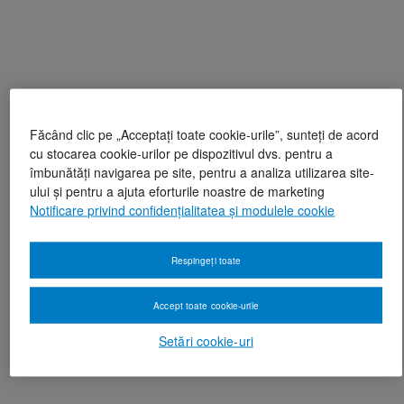
Făcând clic pe „Acceptați toate cookie-urile”, sunteți de acord
cu stocarea cookie-urilor pe dispozitivul dvs. pentru a
îmbunătăți navigarea pe site, pentru a analiza utilizarea site-
ului și pentru a ajuta eforturile noastre de marketing
Notificare privind confidențialitatea și modulele cookie
Respingeți toate
Accept toate cookie-urile
Setări cookie-uri