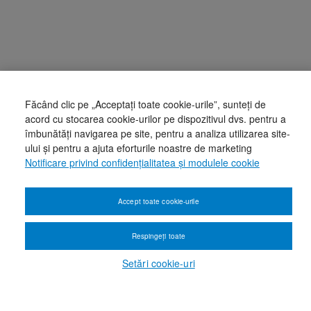
Făcând clic pe „Acceptați toate cookie-urile”, sunteți de
acord cu stocarea cookie-urilor pe dispozitivul dvs. pentru a
îmbunătăți navigarea pe site, pentru a analiza utilizarea site-
ului și pentru a ajuta eforturile noastre de marketing
Notificare privind confidențialitatea și modulele cookie
Accept toate cookie-urile
Respingeți toate
Setări cookie-uri