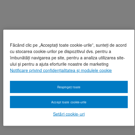
Făcând clic pe „Acceptați toate cookie-urile”, sunteți de acord
cu stocarea cookie-urilor pe dispozitivul dvs. pentru a
îmbunătăți navigarea pe site, pentru a analiza utilizarea site-
ului și pentru a ajuta eforturile noastre de marketing
Notificare privind confidențialitatea și modulele cookie
Respingeți toate
Accept toate cookie-urile
Setări cookie-uri