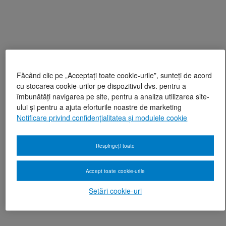
Făcând clic pe „Acceptați toate cookie-urile”, sunteți de acord
cu stocarea cookie-urilor pe dispozitivul dvs. pentru a
îmbunătăți navigarea pe site, pentru a analiza utilizarea site-
ului și pentru a ajuta eforturile noastre de marketing
Notificare privind confidențialitatea și modulele cookie
Respingeți toate
Accept toate cookie-urile
Setări cookie-uri