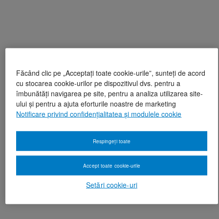
Făcând clic pe „Acceptați toate cookie-urile”, sunteți de acord
cu stocarea cookie-urilor pe dispozitivul dvs. pentru a
îmbunătăți navigarea pe site, pentru a analiza utilizarea site-
ului și pentru a ajuta eforturile noastre de marketing
Notificare privind confidențialitatea și modulele cookie
Respingeți toate
Accept toate cookie-urile
Setări cookie-uri