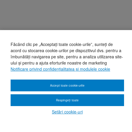
Făcând clic pe „Acceptați toate cookie-urile”, sunteți de
acord cu stocarea cookie-urilor pe dispozitivul dvs. pentru a
îmbunătăți navigarea pe site, pentru a analiza utilizarea site-
ului și pentru a ajuta eforturile noastre de marketing
Notificare privind confidențialitatea și modulele cookie
Accept toate cookie-urile
Respingeți toate
Setări cookie-uri