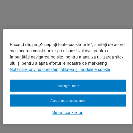
Făcând clic pe „Acceptați toate cookie-urile”, sunteți de acord
cu stocarea cookie-urilor pe dispozitivul dvs. pentru a
îmbunătăți navigarea pe site, pentru a analiza utilizarea site-
ului și pentru a ajuta eforturile noastre de marketing
Notificare privind confidențialitatea și modulele cookie
Respingeți toate
Accept toate cookie-urile
Setări cookie-uri