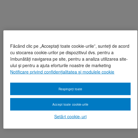
Făcând clic pe „Acceptați toate cookie-urile”, sunteți de acord
cu stocarea cookie-urilor pe dispozitivul dvs. pentru a
îmbunătăți navigarea pe site, pentru a analiza utilizarea site-
ului și pentru a ajuta eforturile noastre de marketing
Notificare privind confidențialitatea și modulele cookie
Respingeți toate
Accept toate cookie-urile
Setări cookie-uri