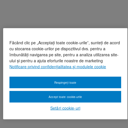
Făcând clic pe „Acceptați toate cookie-urile”, sunteți de acord
cu stocarea cookie-urilor pe dispozitivul dvs. pentru a
îmbunătăți navigarea pe site, pentru a analiza utilizarea site-
ului și pentru a ajuta eforturile noastre de marketing
Notificare privind confidențialitatea și modulele cookie
Respingeți toate
Accept toate cookie-urile
Setări cookie-uri