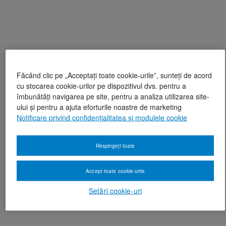
Făcând clic pe „Acceptați toate cookie-urile”, sunteți de acord
cu stocarea cookie-urilor pe dispozitivul dvs. pentru a
îmbunătăți navigarea pe site, pentru a analiza utilizarea site-
ului și pentru a ajuta eforturile noastre de marketing
Notificare privind confidențialitatea și modulele cookie
Respingeți toate
Accept toate cookie-urile
Setări cookie-uri