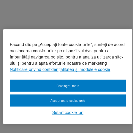
Făcând clic pe „Acceptați toate cookie-urile”, sunteți de acord
cu stocarea cookie-urilor pe dispozitivul dvs. pentru a
îmbunătăți navigarea pe site, pentru a analiza utilizarea site-
ului și pentru a ajuta eforturile noastre de marketing
Notificare privind confidențialitatea și modulele cookie
Respingeți toate
Accept toate cookie-urile
Setări cookie-uri