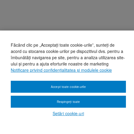
Făcând clic pe „Acceptați toate cookie-urile”, sunteți de
acord cu stocarea cookie-urilor pe dispozitivul dvs. pentru a
îmbunătăți navigarea pe site, pentru a analiza utilizarea site-
ului și pentru a ajuta eforturile noastre de marketing
Notificare privind confidențialitatea și modulele cookie
Accept toate cookie-urile
Respingeți toate
Setări cookie-uri