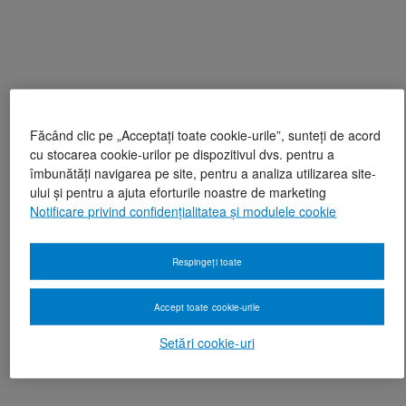
Făcând clic pe „Acceptați toate cookie-urile”, sunteți de acord
cu stocarea cookie-urilor pe dispozitivul dvs. pentru a
îmbunătăți navigarea pe site, pentru a analiza utilizarea site-
ului și pentru a ajuta eforturile noastre de marketing
Notificare privind confidențialitatea și modulele cookie
Respingeți toate
Accept toate cookie-urile
Setări cookie-uri