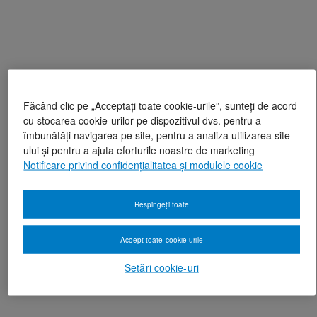
Făcând clic pe „Acceptați toate cookie-urile”, sunteți de acord
cu stocarea cookie-urilor pe dispozitivul dvs. pentru a
îmbunătăți navigarea pe site, pentru a analiza utilizarea site-
ului și pentru a ajuta eforturile noastre de marketing
Notificare privind confidențialitatea și modulele cookie
Respingeți toate
Accept toate cookie-urile
Setări cookie-uri