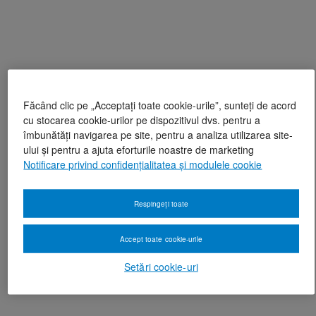
Făcând clic pe „Acceptați toate cookie-urile”, sunteți de acord
cu stocarea cookie-urilor pe dispozitivul dvs. pentru a
îmbunătăți navigarea pe site, pentru a analiza utilizarea site-
ului și pentru a ajuta eforturile noastre de marketing
Notificare privind confidențialitatea și modulele cookie
Respingeți toate
Accept toate cookie-urile
Setări cookie-uri