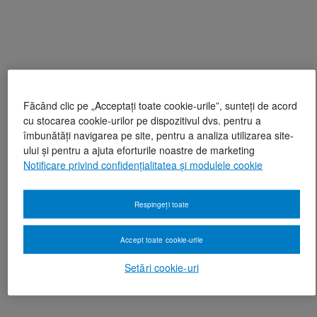
Făcând clic pe „Acceptați toate cookie-urile”, sunteți de acord
cu stocarea cookie-urilor pe dispozitivul dvs. pentru a
îmbunătăți navigarea pe site, pentru a analiza utilizarea site-
ului și pentru a ajuta eforturile noastre de marketing
Notificare privind confidențialitatea și modulele cookie
Respingeți toate
Accept toate cookie-urile
Setări cookie-uri