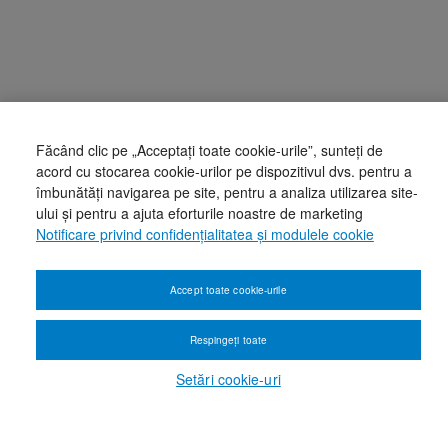
Făcând clic pe „Acceptați toate cookie-urile”, sunteți de
acord cu stocarea cookie-urilor pe dispozitivul dvs. pentru a
îmbunătăți navigarea pe site, pentru a analiza utilizarea site-
ului și pentru a ajuta eforturile noastre de marketing
Notificare privind confidențialitatea și modulele cookie
Accept toate cookie-urile
Respingeți toate
Setări cookie-uri