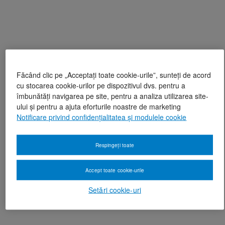
Făcând clic pe „Acceptați toate cookie-urile”, sunteți de acord
cu stocarea cookie-urilor pe dispozitivul dvs. pentru a
îmbunătăți navigarea pe site, pentru a analiza utilizarea site-
ului și pentru a ajuta eforturile noastre de marketing
Notificare privind confidențialitatea și modulele cookie
Respingeți toate
Accept toate cookie-urile
Setări cookie-uri