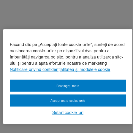
Făcând clic pe „Acceptați toate cookie-urile”, sunteți de acord
cu stocarea cookie-urilor pe dispozitivul dvs. pentru a
îmbunătăți navigarea pe site, pentru a analiza utilizarea site-
ului și pentru a ajuta eforturile noastre de marketing
Notificare privind confidențialitatea și modulele cookie
Respingeți toate
Accept toate cookie-urile
Setări cookie-uri