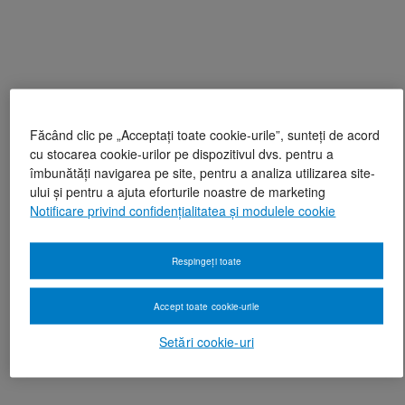
Făcând clic pe „Acceptați toate cookie-urile”, sunteți de acord
cu stocarea cookie-urilor pe dispozitivul dvs. pentru a
îmbunătăți navigarea pe site, pentru a analiza utilizarea site-
ului și pentru a ajuta eforturile noastre de marketing
Notificare privind confidențialitatea și modulele cookie
Respingeți toate
Accept toate cookie-urile
Setări cookie-uri