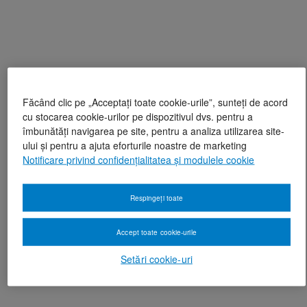
Făcând clic pe „Acceptați toate cookie-urile”, sunteți de acord
cu stocarea cookie-urilor pe dispozitivul dvs. pentru a
îmbunătăți navigarea pe site, pentru a analiza utilizarea site-
ului și pentru a ajuta eforturile noastre de marketing
Notificare privind confidențialitatea și modulele cookie
Respingeți toate
Accept toate cookie-urile
Setări cookie-uri