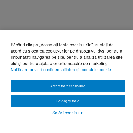
Făcând clic pe „Acceptați toate cookie-urile”, sunteți de
acord cu stocarea cookie-urilor pe dispozitivul dvs. pentru a
îmbunătăți navigarea pe site, pentru a analiza utilizarea site-
ului și pentru a ajuta eforturile noastre de marketing
Notificare privind confidențialitatea și modulele cookie
Accept toate cookie-urile
Respingeți toate
Setări cookie-uri