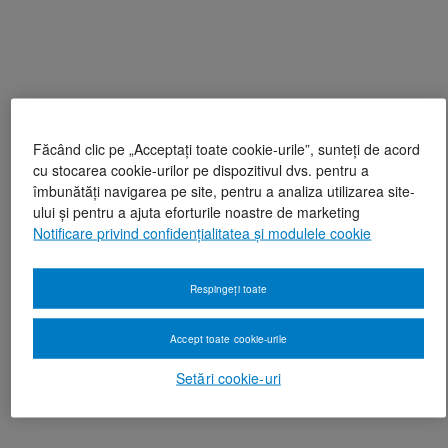
Făcând clic pe „Acceptați toate cookie-urile”, sunteți de acord
cu stocarea cookie-urilor pe dispozitivul dvs. pentru a
îmbunătăți navigarea pe site, pentru a analiza utilizarea site-
ului și pentru a ajuta eforturile noastre de marketing
Notificare privind confidențialitatea și modulele cookie
Respingeți toate
Accept toate cookie-urile
Setări cookie-uri