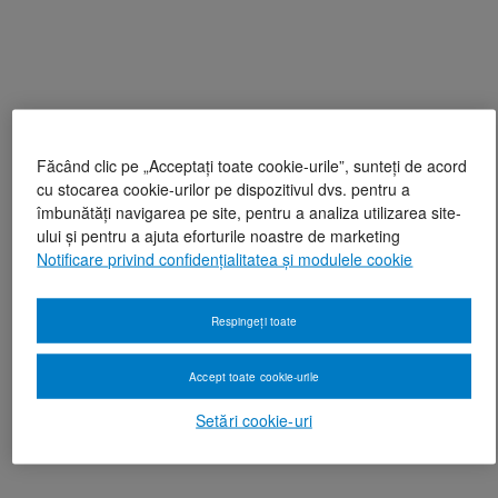
Făcând clic pe „Acceptați toate cookie-urile”, sunteți de acord
cu stocarea cookie-urilor pe dispozitivul dvs. pentru a
îmbunătăți navigarea pe site, pentru a analiza utilizarea site-
ului și pentru a ajuta eforturile noastre de marketing
Notificare privind confidențialitatea și modulele cookie
Respingeți toate
Accept toate cookie-urile
Setări cookie-uri