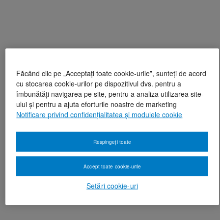
Făcând clic pe „Acceptați toate cookie-urile”, sunteți de acord
cu stocarea cookie-urilor pe dispozitivul dvs. pentru a
îmbunătăți navigarea pe site, pentru a analiza utilizarea site-
ului și pentru a ajuta eforturile noastre de marketing
Notificare privind confidențialitatea și modulele cookie
Respingeți toate
Accept toate cookie-urile
Setări cookie-uri