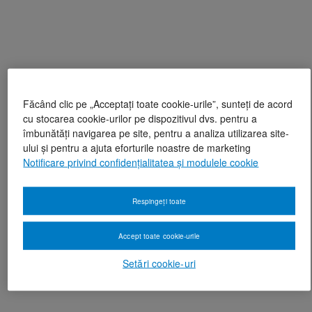
Făcând clic pe „Acceptați toate cookie-urile”, sunteți de acord
cu stocarea cookie-urilor pe dispozitivul dvs. pentru a
îmbunătăți navigarea pe site, pentru a analiza utilizarea site-
ului și pentru a ajuta eforturile noastre de marketing
Notificare privind confidențialitatea și modulele cookie
Respingeți toate
Accept toate cookie-urile
Setări cookie-uri