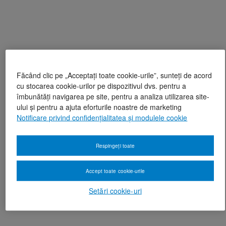
Făcând clic pe „Acceptați toate cookie-urile”, sunteți de acord
cu stocarea cookie-urilor pe dispozitivul dvs. pentru a
îmbunătăți navigarea pe site, pentru a analiza utilizarea site-
ului și pentru a ajuta eforturile noastre de marketing
Notificare privind confidențialitatea și modulele cookie
Respingeți toate
Accept toate cookie-urile
Setări cookie-uri