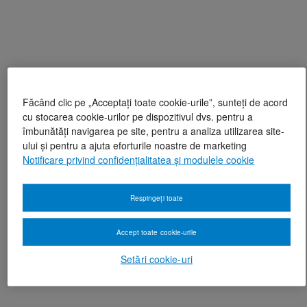
Făcând clic pe „Acceptați toate cookie-urile”, sunteți de acord
cu stocarea cookie-urilor pe dispozitivul dvs. pentru a
îmbunătăți navigarea pe site, pentru a analiza utilizarea site-
ului și pentru a ajuta eforturile noastre de marketing
Notificare privind confidențialitatea și modulele cookie
Respingeți toate
Accept toate cookie-urile
Setări cookie-uri